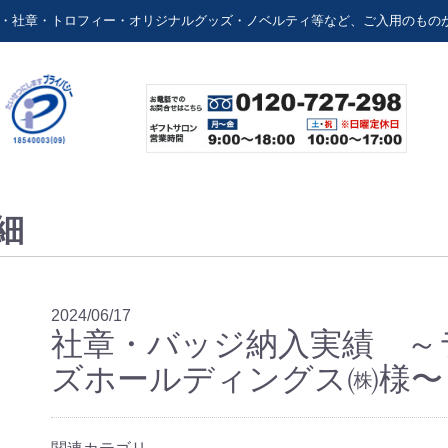
用・社章・トロフィー・オリジナルグッズ・ノベルティ等など、ご入用のもの
細
扇子
扇子ケース
てぬぐい
オリジナル目覚まし時計
2024/06/17
社章・バッジ納入実績 ～
ズホールディングス㈱様〜