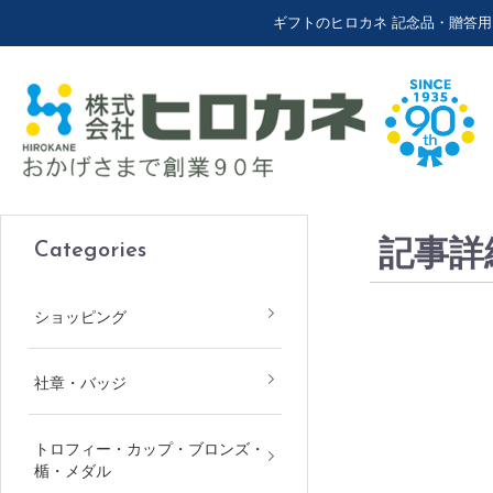
ギフトのヒロカネ 記念品・贈答
記事詳
Categories
博多祇園山笠関連グッズ
縁起物
表彰関係
絵てぬぐい
ショッピング
社章・バッジ
トロフィー・カップ・ブロンズ・
楯・メダル