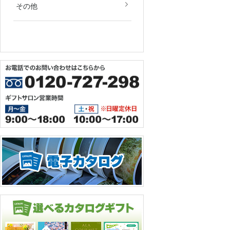
ゴルフコンペ景品
新築・引越し祝い
エッチングボトル彫刻
オリジナルノベルティグ
金印グッズ
その他
ッズ