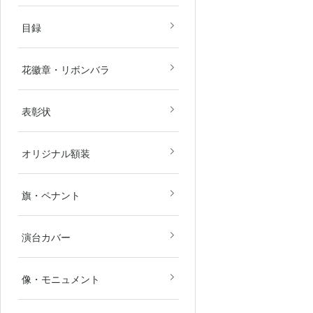
目録
花徽章・リボンバラ
表彰状
オリジナル額装
旗・ペナント
演台カバー
像・モニュメント