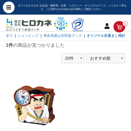
ギフトのヒロカネ 記念品・贈答用・社章・トロフィー・オリジナルグッズ・ノベルティ等な
ど、ご入用のものがあればお気軽にご相談ください。
0
全て
|
ショッピング
|
博多祇園山笠関連グッズ
|
オリジナル目覚まし時計
1件
の商品が見つかりました