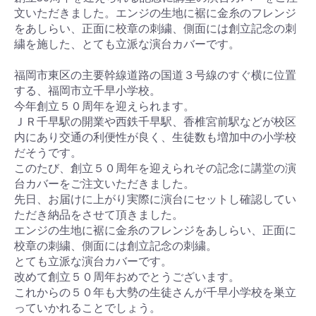
文いただきました。エンジの生地に裾に金糸のフレンジ
をあしらい、正面に校章の刺繍、側面には創立記念の刺
繍を施した、とても立派な演台カバーです。
福岡市東区の主要幹線道路の国道３号線のすぐ横に位置
する、福岡市立千早小学校。
今年創立５０周年を迎えられます。
ＪＲ千早駅の開業や西鉄千早駅、香椎宮前駅などが校区
内にあり交通の利便性が良く、生徒数も増加中の小学校
だそうです。
このたび、創立５０周年を迎えられその記念に講堂の演
台カバーをご注文いただきました。
先日、お届けに上がり実際に演台にセットし確認してい
ただき納品をさせて頂きました。
エンジの生地に裾に金糸のフレンジをあしらい、正面に
校章の刺繍、側面には創立記念の刺繍。
とても立派な演台カバーです。
改めて創立５０周年おめでとうございます。
これからの５０年も大勢の生徒さんが千早小学校を巣立
っていかれることでしょう。