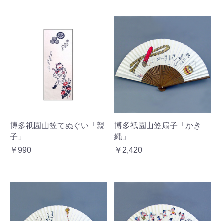
博多祇園山笠てぬぐい「親
博多祇園山笠扇子「かき
子」
縄」
￥990
￥2,420